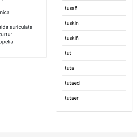
tusañ
onica
tuskin
aida auriculata
turtur
tuskiñ
opelia
tut
tuta
tutaed
tutaer