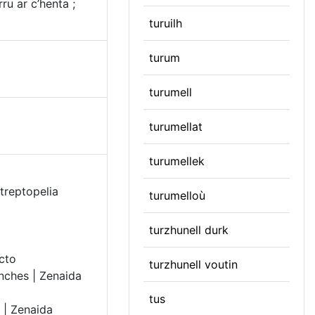
u ar c’henta ;
turuilh
turum
turumell
turumellat
turumellek
Streptopelia
turumelloù
turzhunell durk
octo
turzhunell voutin
anches | Zenaida
tus
 | Zenaida