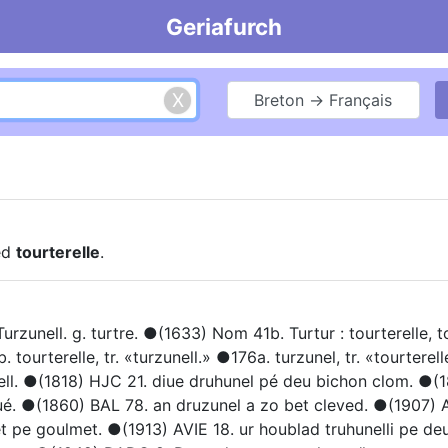
Geriafurch
Breton → Français
ed
tourterelle
.
rzunell. g. turtre. ●(1633) Nom 41b. Turtur : tourterelle, to
 tourterelle, tr. «turzunell.» ●176a. turzunel, tr. «tourtere
nell. ●(1818) HJC 21. diue druhunel pé deu bichon clom. ●(
ué. ●(1860) BAL 78. an druzunel a zo bet cleved. ●(1907) 
t pe goulmet. ●(1913) AVIE 18. ur houblad truhunelli pe de