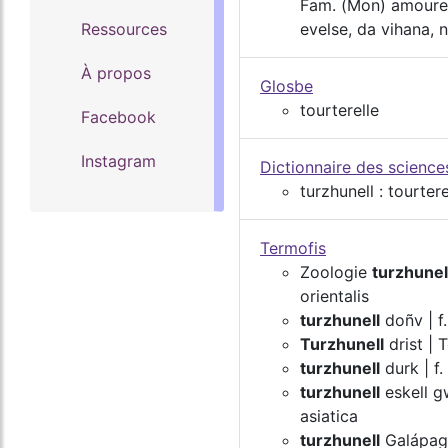
Fam. (Mon) amoureu
Ressources
evelse, da vihana, n
À propos
Glosbe
tourterelle
Facebook
Instagram
Dictionnaire des scienc
turzhunell : tourtere
Termofis
Zoologie
turzhunel
orientalis
turzhunell
doñv | f.
Turzhunell
drist | 
turzhunell
durk | f.
turzhunell
eskell gw
asiatica
turzhunell
Galápago