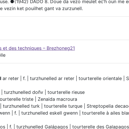
se. ●(1942) DADO 8. Doue da vezo meulet ec’h oun me err
e vezin ket pouilhet gant va zurzunell.
es et des techniques – Brezhoneg21
lle
l
ar reter | f. | turzhunelled ar reter | tourterelle orientale | 
 | turzhunelled doñv | tourterelle rieuse
Tourterelle triste | Zenaida macroura
 | turzhunelled turk | tourterelle turque | Streptopelia deca
enn | f. | turzhunelled eskell gwenn | tourterelle à ailes bl
s | f. | turzhunelled Galápagos | tourterelle des Galapagos