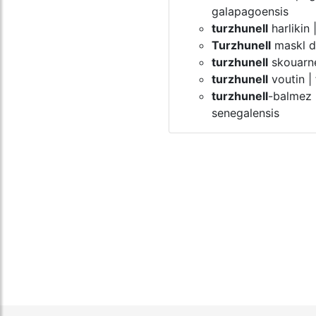
galapagoensis
turzhunell
harlikin 
Turzhunell
maskl du
turzhunell
skouarnek
turzhunell
voutin | 
turzhunell
-balmez |
senegalensis