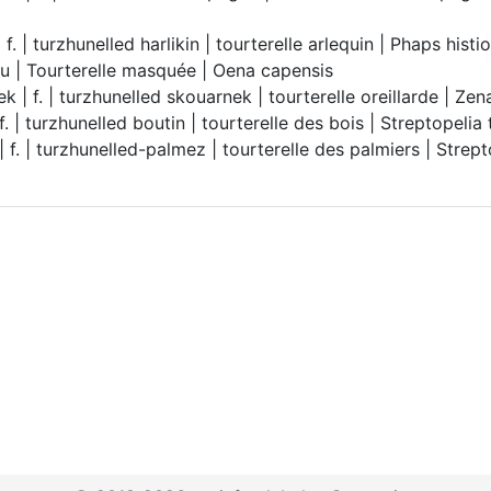
| f. | turzhunelled harlikin | tourterelle arlequin | Phaps histi
 | Tourterelle masquée | Oena capensis
 | f. | turzhunelled skouarnek | tourterelle oreillarde | Zen
f. | turzhunelled boutin | tourterelle des bois | Streptopelia 
 f. | turzhunelled-palmez | tourterelle des palmiers | Strept