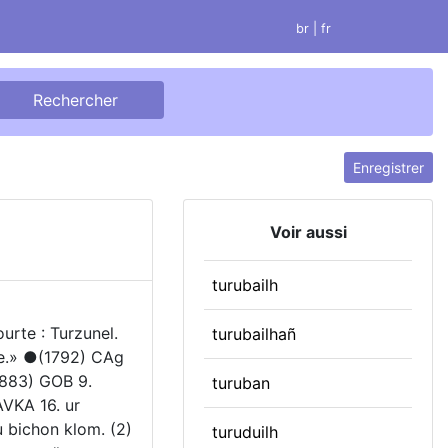
br
| fr
Enregistrer
Voir aussi
turubailh
urte : Turzunel.
turubailhañ
lle.» ●(1792) CAg
1883) GOB 9.
turuban
AVKA 16. ur
u bichon klom. (2)
turuduilh