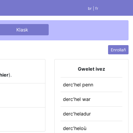
br |
fr
Enrollañ
Gwelet ivez
hier
).
derc'hel penn
derc'hel war
derc'heladur
derc'heloù