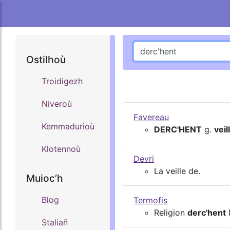
Ostilhoù
Troidigezh
Niveroù
Favereau
Kemmadurioù
DERC'HENT
g.
veil
Klotennoù
Devri
La veille de.
Muiocʼh
Blog
Termofis
Religion
derc'hent
N
Staliañ