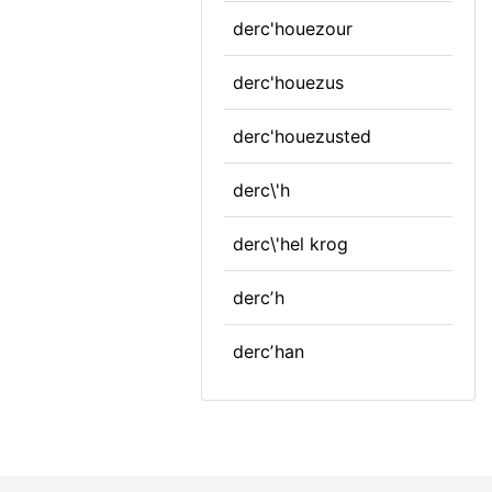
derc'houezour
derc'houezus
derc'houezusted
derc\'h
derc\'hel krog
dercʼh
dercʼhan