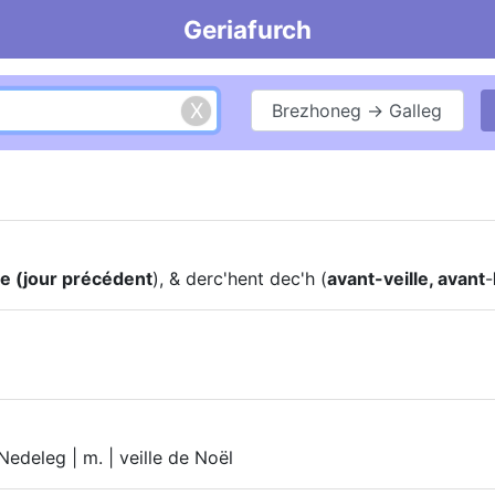
Geriafurch
Brezhoneg → Galleg
le (jour précédent
), & derc'hent dec'h (
avant-veille, avant
-
edeleg | m. | veille de Noël