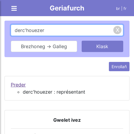
Geriafurch
br |
fr
Brezhoneg → Galleg
Enrollañ
Preder
derc'houezer : représentant
Gwelet ivez