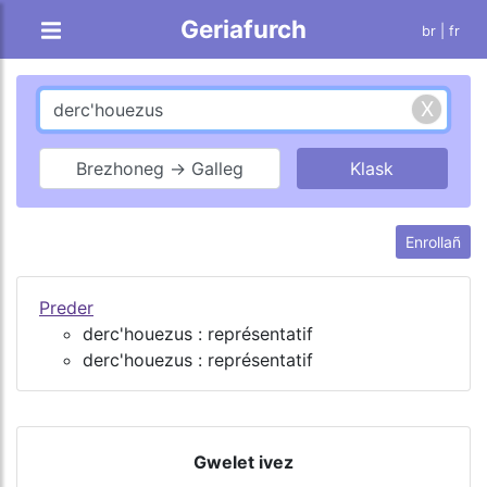
Geriafurch
br |
fr
Brezhoneg → Galleg
Enrollañ
Preder
derc'houezus : représentatif
derc'houezus : représentatif
Gwelet ivez