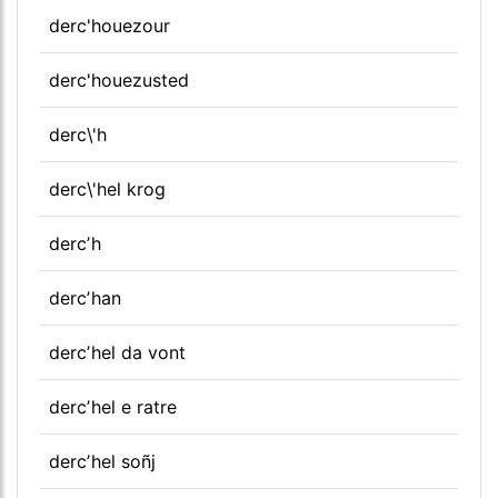
derc'houezour
derc'houezusted
derc\'h
derc\'hel krog
dercʼh
dercʼhan
dercʼhel da vont
dercʼhel e ratre
dercʼhel soñj