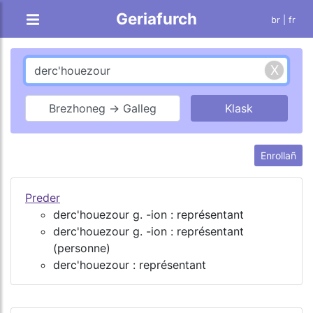
Geriafurch
br |
fr
Brezhoneg → Galleg
Enrollañ
Preder
derc'houezour g. -ion : représentant
derc'houezour g. -ion : représentant
(personne)
derc'houezour : représentant