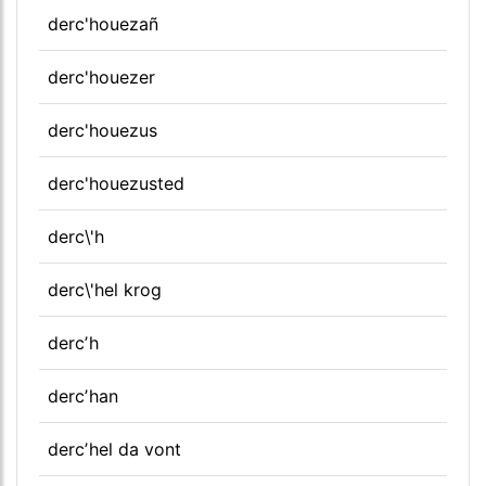
derc'houezañ
derc'houezer
derc'houezus
derc'houezusted
derc\'h
derc\'hel krog
dercʼh
dercʼhan
dercʼhel da vont