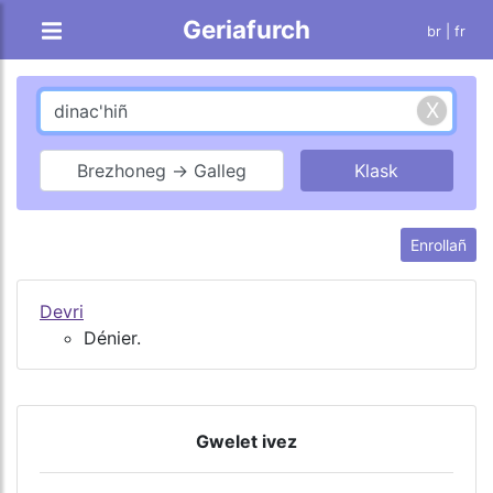
Geriafurch
br |
fr
Brezhoneg → Galleg
Enrollañ
Devri
Dénier.
Gwelet ivez