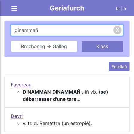
Geriafurch
br |
fr
Brezhoneg → Galleg
Enrollañ
Favereau
DINAMMAN
DINAMMAÑ
:,-iñ vb. (
se)
débarrasser d'une tare
...
Devri
v. tr. d. Remettre (un estropié).