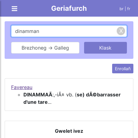
Geriafurch
br |
fr
Brezhoneg → Galleg
Enrollañ
Favereau
DINAMMAÃ
:,-iÃ± vb. (
se) dÃ©barrasser
d'une tare
...
Gwelet ivez