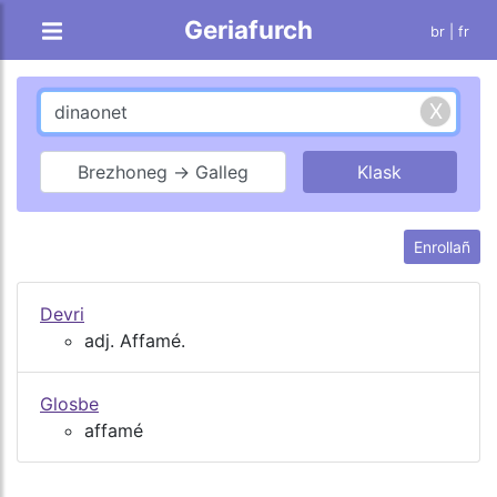
Geriafurch
br |
fr
Brezhoneg → Galleg
Enrollañ
Devri
adj. Affamé.
Glosbe
affamé