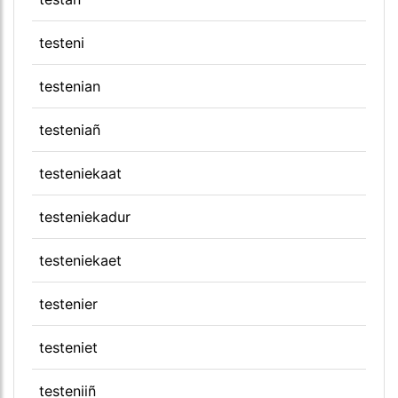
testeni
testenian
testeniañ
testeniekaat
testeniekadur
testeniekaet
testenier
testeniet
testeniiñ