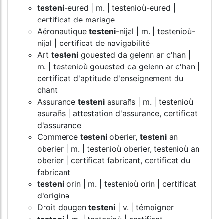
testeni
-eured | m. | testenioù-eured |
certificat de mariage
Aéronautique
testeni
-nijal | m. | testenioù-
nijal | certificat de navigabilité
Art
testeni
gouested da gelenn ar c'han |
m. | testenioù gouested da gelenn ar c'han |
certificat d'aptitude d'enseignement du
chant
Assurance
testeni
asurañs | m. | testenioù
asurañs | attestation d'assurance, certificat
d'assurance
Commerce
testeni
oberier,
testeni
an
oberier | m. | testenioù oberier, testenioù an
oberier | certificat fabricant, certificat du
fabricant
testeni
orin | m. | testenioù orin | certificat
d'origine
Droit dougen
testeni
| v. | témoigner
testeni
| m. | testenioù | certificat