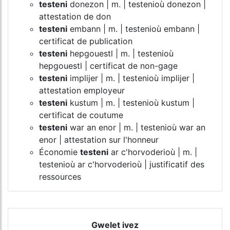
testeni
donezon | m. | testenioù donezon |
attestation de don
testeni
embann | m. | testenioù embann |
certificat de publication
testeni
hepgouestl | m. | testenioù
hepgouestl | certificat de non-gage
testeni
implijer | m. | testenioù implijer |
attestation employeur
testeni
kustum | m. | testenioù kustum |
certificat de coutume
testeni
war an enor | m. | testenioù war an
enor | attestation sur l'honneur
Économie
testeni
ar c'horvoderioù | m. |
testenioù ar c'horvoderioù | justificatif des
ressources
Gwelet ivez