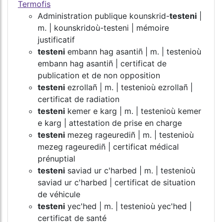
Termofis
Administration publique kounskrid-
testeni
|
m. | kounskridoù-testeni | mémoire
justificatif
testeni
embann hag asantiñ | m. | testenioù
embann hag asantiñ | certificat de
publication et de non opposition
testeni
ezrollañ | m. | testenioù ezrollañ |
certificat de radiation
testeni
kemer e karg | m. | testenioù kemer
e karg | attestation de prise en charge
testeni
mezeg rageurediñ | m. | testenioù
mezeg rageurediñ | certificat médical
prénuptial
testeni
saviad ur c'harbed | m. | testenioù
saviad ur c'harbed | certificat de situation
de véhicule
testeni
yec'hed | m. | testenioù yec'hed |
certificat de santé