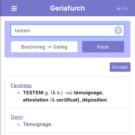
Geriafurch
br |
fr
Brezhoneg → Galleg
Enrollañ
Favereau
TESTENI
g. (& b.) -où
témoignage,
attestation
(&
certificat), déposition
.
Devri
Témoignage.