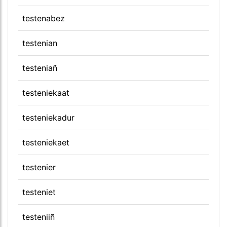
testenabez
testenian
testeniañ
testeniekaat
testeniekadur
testeniekaet
testenier
testeniet
testeniiñ