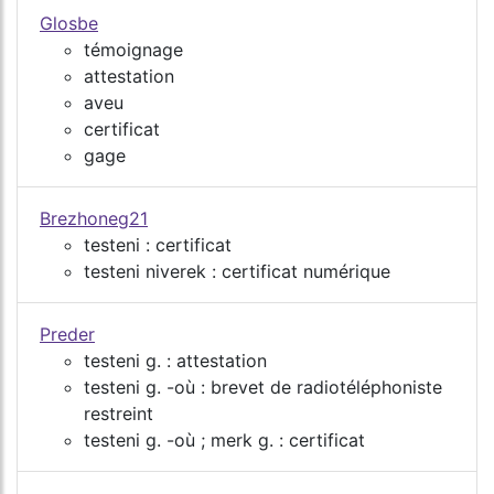
Glosbe
témoignage
attestation
aveu
certificat
gage
Brezhoneg21
testeni : certificat
testeni niverek : certificat numérique
Preder
testeni g. : attestation
testeni g. -où : brevet de radiotéléphoniste
restreint
testeni g. -où ; merk g. : certificat