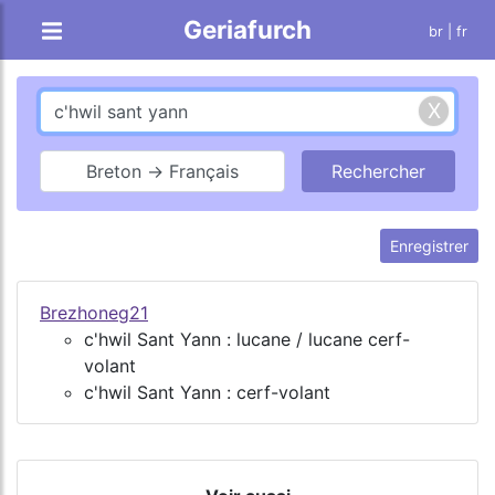
Geriafurch
br
| fr
Breton → Français
Enregistrer
Brezhoneg21
c'hwil Sant Yann : lucane / lucane cerf-
volant
c'hwil Sant Yann : cerf-volant