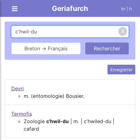
Geriafurch
br
| fr
Breton → Français
Enregistrer
Devri
m. (entomologie) Bousier.
Termofis
Zoologie
c'hwil-du
| m. | c'hwiled-du |
cafard