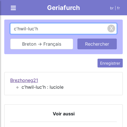
Geriafurch
br
| fr
Breton → Français
Enregistrer
Brezhoneg21
c'hwil-luc'h : luciole
Voir aussi