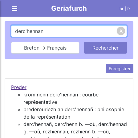
Geriafurch
br
| fr
Breton → Français
Enregistrer
Preder
krommenn derc'hennañ : courbe
représentative
prederouriezh an derc'hennañ : philosophie
de la représentation
derc'hennañ, derc'henn b. ―où, derc'hennad
g. ―où, rezhiennañ, rezhienn b. ―où,