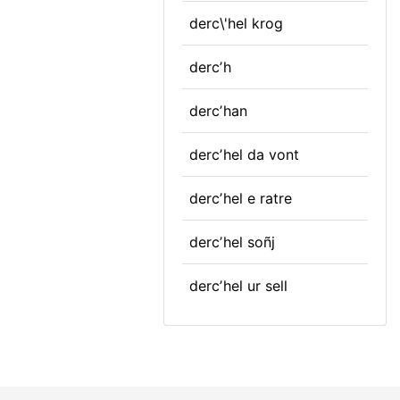
derc\'hel krog
dercʼh
dercʼhan
dercʼhel da vont
dercʼhel e ratre
dercʼhel soñj
dercʼhel ur sell