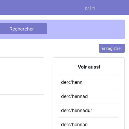
br
| fr
Enregistrer
Voir aussi
derc'henn
derc'hennad
derc'hennadur
derc'hennan