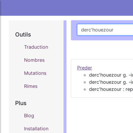
Outils
Traduction
Nombres
Preder
Mutations
derc'houezour g. -i
derc'houezour g. -i
Rimes
derc'houezour : re
Plus
Blog
Installation