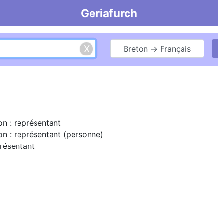
Geriafurch
Breton → Français
on : représentant
on : représentant (personne)
présentant