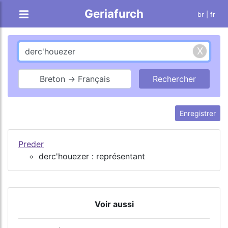
Geriafurch
br
| fr
Breton → Français
Enregistrer
Preder
derc'houezer : représentant
Voir aussi