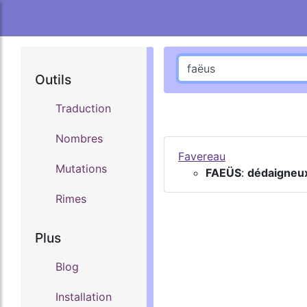
Outils
Traduction
Nombres
Favereau
Mutations
FAEÜS
:
dédaigneu
Rimes
Plus
Blog
Installation