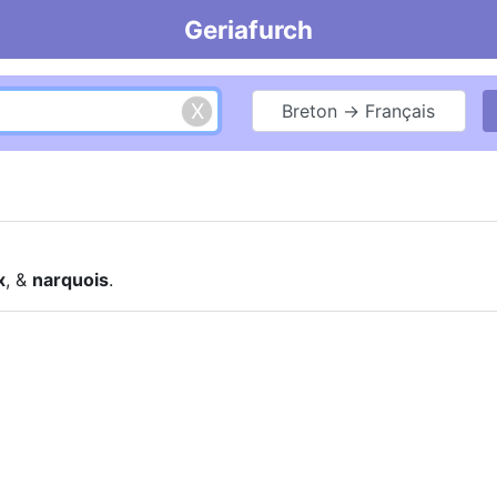
Geriafurch
Breton → Français
x
, &
narquois
.