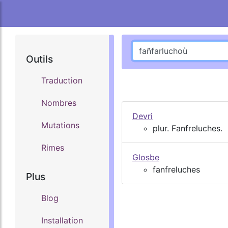
Outils
Traduction
Nombres
Devri
Mutations
plur. Fanfreluches.
Rimes
Glosbe
fanfreluches
Plus
Blog
Installation