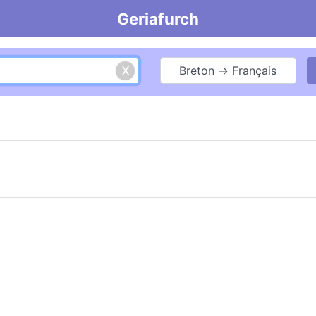
Geriafurch
Breton → Français