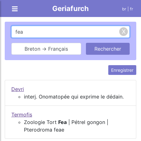
Geriafurch
br
| fr
Breton → Français
Enregistrer
Devri
interj. Onomatopée qui exprime le dédain.
Termofis
Zoologie Tort
Fea
| Pétrel gongon |
Pterodroma feae