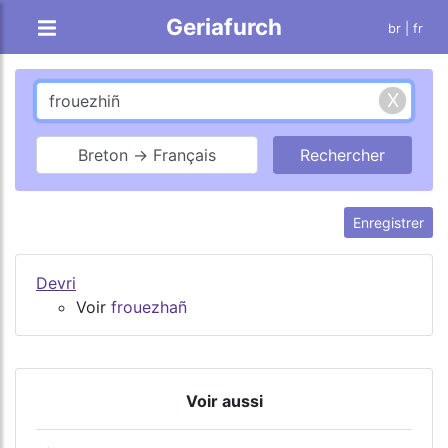
Geriafurch
br
| fr
Breton → Français
Enregistrer
Devri
Voir
frouezhañ
Voir aussi