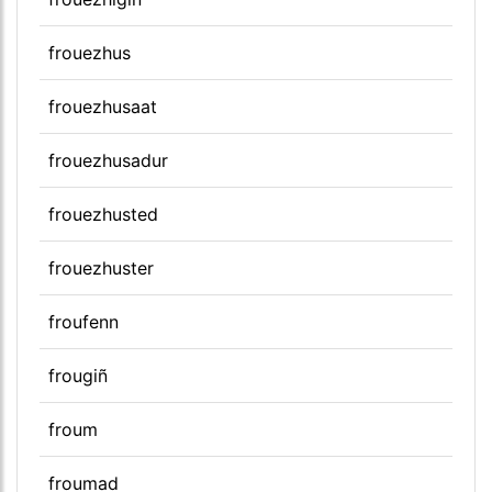
frouezhus
frouezhusaat
frouezhusadur
frouezhusted
frouezhuster
froufenn
frougiñ
froum
froumad