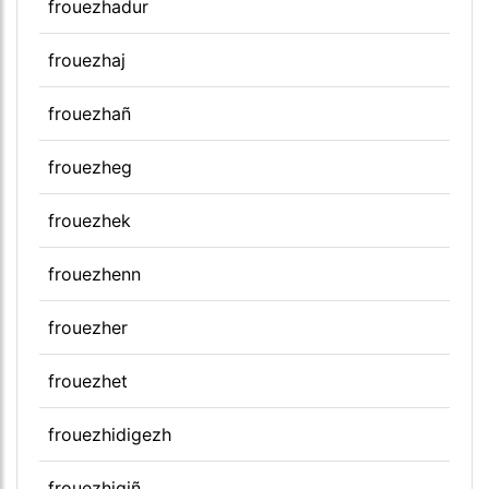
frouezhadur
frouezhaj
frouezhañ
frouezheg
frouezhek
frouezhenn
frouezher
frouezhet
frouezhidigezh
frouezhigiñ