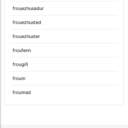
frouezhusadur
frouezhusted
frouezhuster
froufenn
frougiñ
froum
froumad