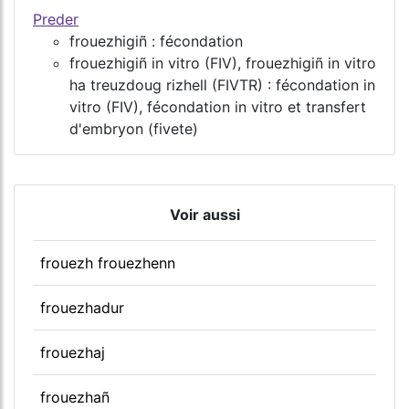
Preder
frouezhigiñ : fécondation
frouezhigiñ in vitro (FIV), frouezhigiñ in vitro
ha treuzdoug rizhell (FIVTR) : fécondation in
vitro (FIV), fécondation in vitro et transfert
d'embryon (fivete)
Voir aussi
frouezh frouezhenn
frouezhadur
frouezhaj
frouezhañ