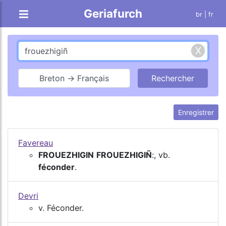
Geriafurch
br
| fr
Breton → Français
Enregistrer
Favereau
FROUEZHIGIN
FROUEZHIGIÑ
:, vb.
féconder
.
Devri
v. Féconder.