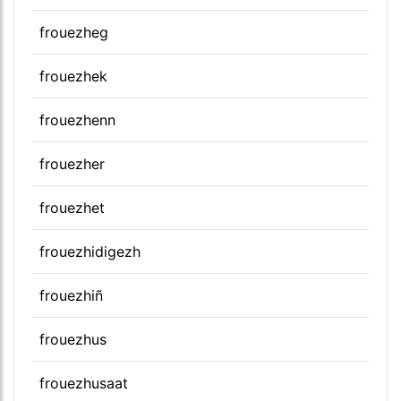
frouezheg
frouezhek
frouezhenn
frouezher
frouezhet
frouezhidigezh
frouezhiñ
frouezhus
frouezhusaat