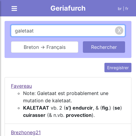
Geriafurch
br
| fr
Breton → Français
Enregistrer
Favereau
Note: Galetaat est probablement une
mutation de kaletaat.
KALETAAT
vb. 2 (
s') endurcir
, & (
fig
.) (
se
)
cuirasser
(& n.vb.
provection
).
Brezhoneg21