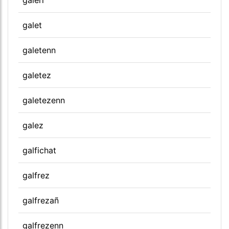
galet
galetenn
galetez
galetezenn
galez
galfichat
galfrez
galfrezañ
galfrezenn