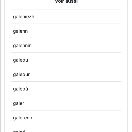
Voir aussi
galeniezh
galenn
galenniñ
galeou
galeour
galeoù
galer
galerenn
galeri