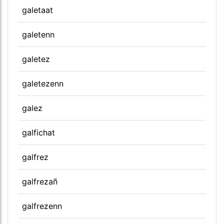
galetaat
galetenn
galetez
galetezenn
galez
galfichat
galfrez
galfrezañ
galfrezenn