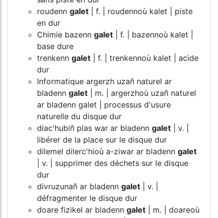
roudenn
galet
| f. | roudennoù kalet | piste
en dur
Chimie bazenn
galet
| f. | bazennoù kalet |
base dure
trenkenn
galet
| f. | trenkennoù kalet | acide
dur
Informatique argerzh uzañ naturel ar
bladenn
galet
| m. | argerzhoù uzañ naturel
ar bladenn galet | processus d'usure
naturelle du disque dur
diac'hubiñ plas war ar bladenn
galet
| v. |
libérer de la place sur le disque dur
dilemel dilerc'hioù a-ziwar ar bladenn
galet
| v. | supprimer des déchets sur le disque
dur
divruzunañ ar bladenn
galet
| v. |
défragmenter le disque dur
doare fizikel ar bladenn
galet
| m. | doareoù