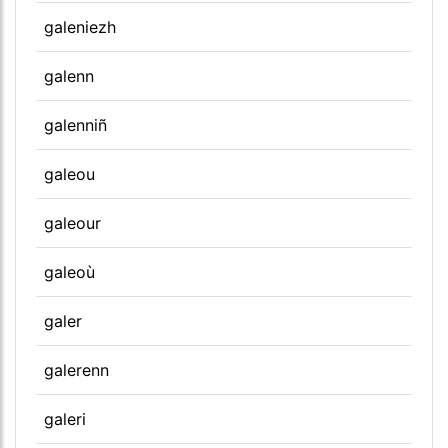
galeniezh
galenn
galenniñ
galeou
galeour
galeoù
galer
galerenn
galeri