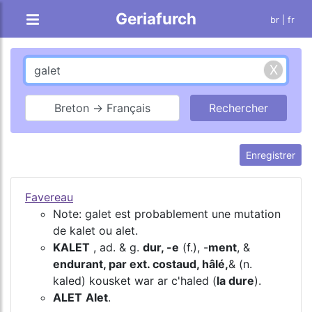
Geriafurch
br
| fr
Breton → Français
Enregistrer
Favereau
Note: galet est probablement une mutation
de kalet ou alet.
KALET
, ad. & g.
dur, -e
(f.), -
ment
, &
endurant, par ext. costaud, hâlé,
& (n.
kaled) kousket war ar c'haled (
la dure
).
ALET
Alet
.