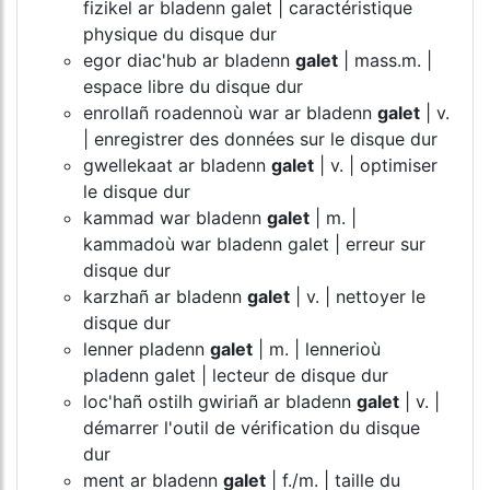
fizikel ar bladenn galet | caractéristique
physique du disque dur
egor diac'hub ar bladenn
galet
| mass.m. |
espace libre du disque dur
enrollañ roadennoù war ar bladenn
galet
| v.
| enregistrer des données sur le disque dur
gwellekaat ar bladenn
galet
| v. | optimiser
le disque dur
kammad war bladenn
galet
| m. |
kammadoù war bladenn galet | erreur sur
disque dur
karzhañ ar bladenn
galet
| v. | nettoyer le
disque dur
lenner pladenn
galet
| m. | lennerioù
pladenn galet | lecteur de disque dur
loc'hañ ostilh gwiriañ ar bladenn
galet
| v. |
démarrer l'outil de vérification du disque
dur
ment ar bladenn
galet
| f./m. | taille du