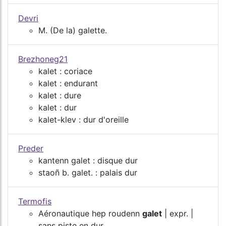
Devri
M. (De la) galette.
Brezhoneg21
kalet : coriace
kalet : endurant
kalet : dure
kalet : dur
kalet-klev : dur d'oreille
Preder
kantenn galet : disque dur
staoñ b. galet. : palais dur
Termofis
Aéronautique hep roudenn
galet
| expr. |
sans piste en dur