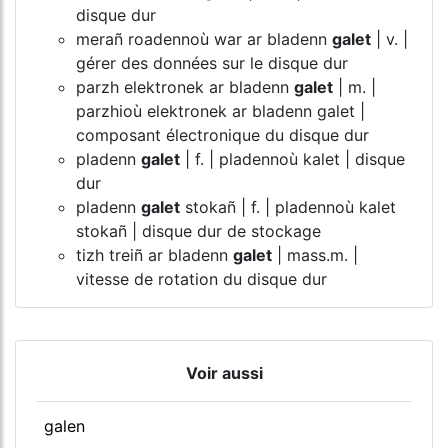
disque dur
merañ roadennoù war ar bladenn
galet
| v. |
gérer des données sur le disque dur
parzh elektronek ar bladenn
galet
| m. |
parzhioù elektronek ar bladenn galet |
composant électronique du disque dur
pladenn
galet
| f. | pladennoù kalet | disque
dur
pladenn
galet
stokañ | f. | pladennoù kalet
stokañ | disque dur de stockage
tizh treiñ ar bladenn
galet
| mass.m. |
vitesse de rotation du disque dur
Voir aussi
galen