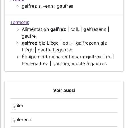
galfrez s. -enn : gaufres
Termofis
Alimentation
galfrez
| coll. | galfrezenn |
gaufre
galfrez
giz Liège | coll. | galfrezenn giz
Liège | gaufre liégeoise
Équipement ménager houarn-
galfrez
| m. |
hern-galfrez | gaufrier, moule à gaufres
Voir aussi
galer
galerenn