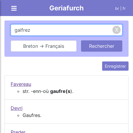
Geriafurch
br
| fr
Breton → Français
Enregistrer
Favereau
str. -enn-où
gaufre(s
).
Devri
Gaufres.
Preder