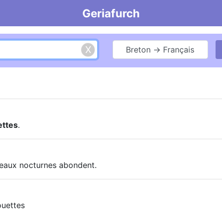
Geriafurch
Breton → Français
ettes
.
iseaux nocturnes abondent.
ouettes