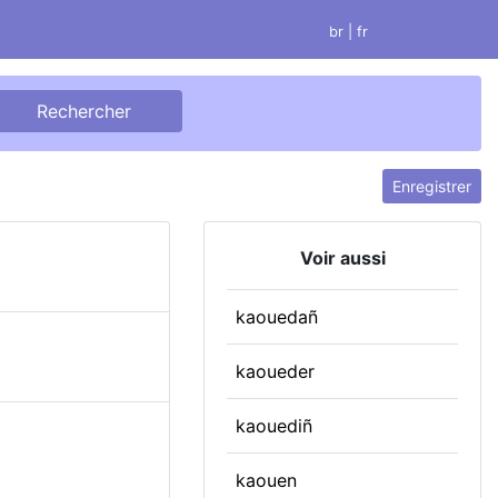
br
| fr
Enregistrer
Voir aussi
kaouedañ
kaoueder
kaouediñ
kaouen