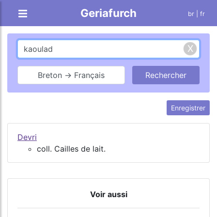
Geriafurch
br
| fr
Breton → Français
Enregistrer
Devri
coll. Cailles de lait.
Voir aussi