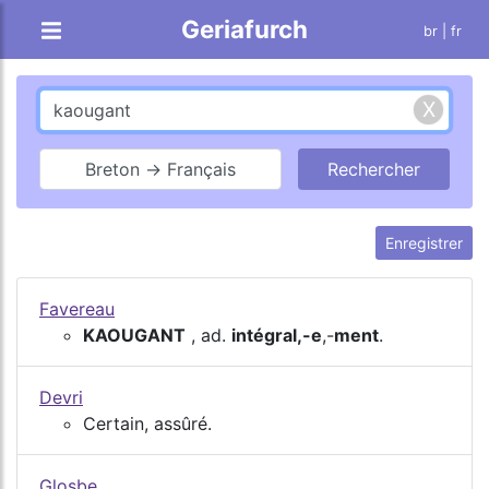
Geriafurch
br
| fr
Breton → Français
Enregistrer
Favereau
KAOUGANT
, ad.
intégral,-e
,-
ment
.
Devri
Certain, assûré.
Glosbe