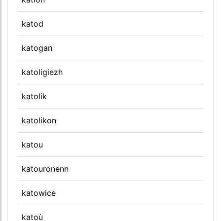
katod
katogan
katoligiezh
katolik
katolikon
katou
katouronenn
katowice
katoù