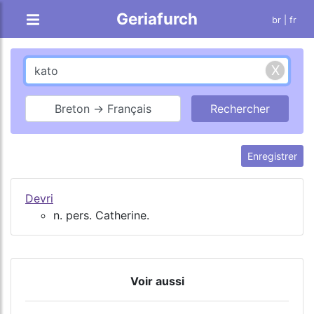
Geriafurch
br
| fr
Breton → Français
Enregistrer
Devri
n. pers. Catherine.
Voir aussi