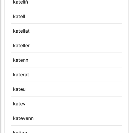
kateliñ
katell
katellat
kateller
katenn
katerat
kateu
katev
katevenn
kation