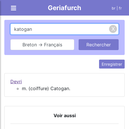
Geriafurch
br
| fr
Breton → Français
Enregistrer
Devri
m. (coiffure) Catogan.
Voir aussi