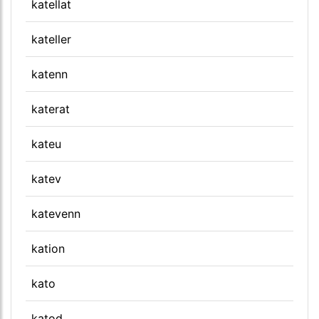
katellat
kateller
katenn
katerat
kateu
katev
katevenn
kation
kato
katod