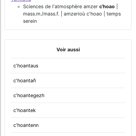
Sciences de l'atmosphère amzer
c'hoao
|
mass.m./mass.f. | amzerioù c'hoao | temps
serein
Voir aussi
c'hoantaus
c'hoantañ
c'hoantegezh
c'hoantek
c'hoantenn