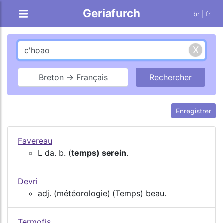
Geriafurch
br
| fr
Breton → Français
Enregistrer
Favereau
L da. b. (
temps) serein
.
Devri
adj. (météorologie) (Temps) beau.
Termofis