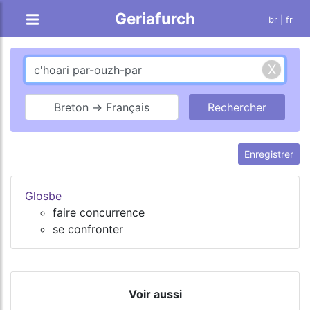
Geriafurch
br
| fr
Breton → Français
Enregistrer
Glosbe
faire concurrence
se confronter
Voir aussi