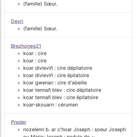
(famille) Sœur.
Devri
(famille) Sœur.
Brezhoneg21
koar : cire
koar : cire
koar divleviñ : cire dépilatoire
koar divleviñ : cire épilatoire
koar gwenan : cire d'abeille
koar tennañ blev : cire dépilatoire
koar tennañ blev : cire épilatoire
koar-skouarn : cérumen
Preder
nozelenn b. ar c'hoar Joseph : soeur Joseph
ou Marie-Joseph : nodule de ∼