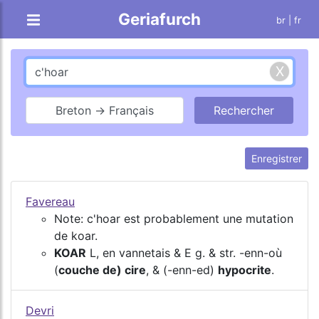
Geriafurch
br
| fr
Breton → Français
Enregistrer
Favereau
Note: c'hoar est probablement une mutation
de koar.
KOAR
L, en vannetais & E g. & str. -enn-où
(
couche de) cire
, & (-enn-ed)
hypocrite
.
Devri