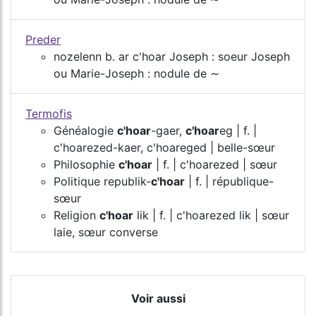
Preder
nozelenn b. ar c'hoar Joseph : soeur Joseph
ou Marie-Joseph : nodule de ∼
Termofis
Généalogie
c'hoar
-gaer,
c'hoar
eg | f. |
c'hoarezed-kaer, c'hoareged | belle-sœur
Philosophie
c'hoar
| f. | c'hoarezed | sœur
Politique republik-
c'hoar
| f. | république-
sœur
Religion
c'hoar
lik | f. | c'hoarezed lik | sœur
laie, sœur converse
Voir aussi