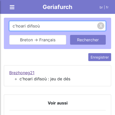
Geriafurch
br
| fr
Breton → Français
Enregistrer
Brezhoneg21
c'hoari diñsoù : jeu de dés
Voir aussi