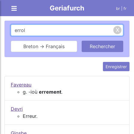
Geriafurch
br
| fr
Breton → Français
Enregistrer
Favereau
g. -ioù
errement
.
Devri
Erreur.
Glosbe