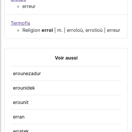
erreur
Termofis
Religion
errol
| m. | erroloù, errolioù | erreur
Voir aussi
erounezadur
erounidek
erounit
erran
erratek