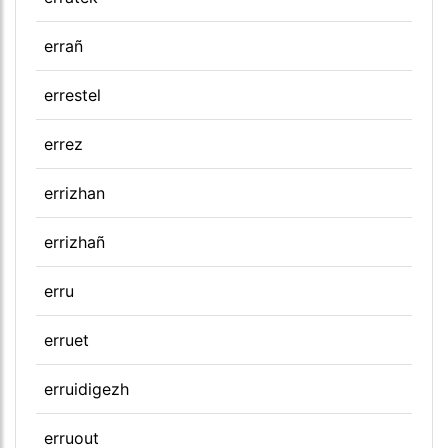
errañ
errestel
errez
errizhan
errizhañ
erru
erruet
erruidigezh
erruout