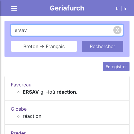
Geriafurch
br
| fr
Breton → Français
Enregistrer
Favereau
ERSAV
g. -ioù
réaction
.
Glosbe
réaction
Preder