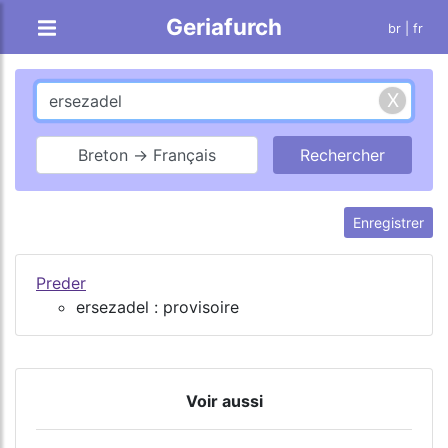
Geriafurch
br
| fr
Breton → Français
Enregistrer
Preder
ersezadel : provisoire
Voir aussi