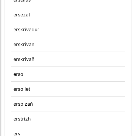
ersezat
erskrivadur
erskrivan
erskrivañ
ersol
ersoliet
erspizañ
erstrizh
erv