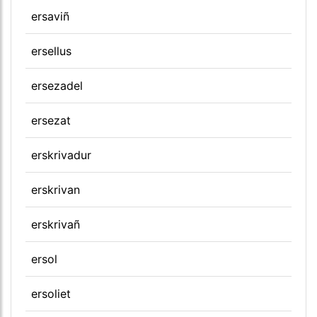
ersaviñ
ersellus
ersezadel
ersezat
erskrivadur
erskrivan
erskrivañ
ersol
ersoliet