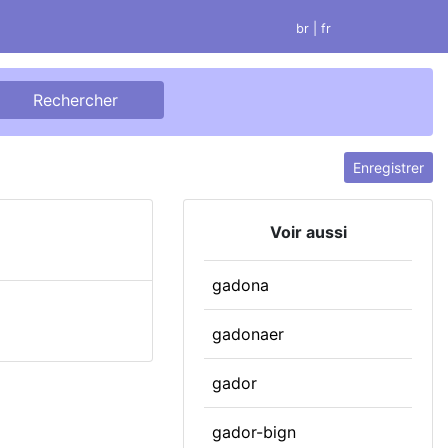
br
| fr
Enregistrer
Voir aussi
gadona
gadonaer
gador
gador-bign