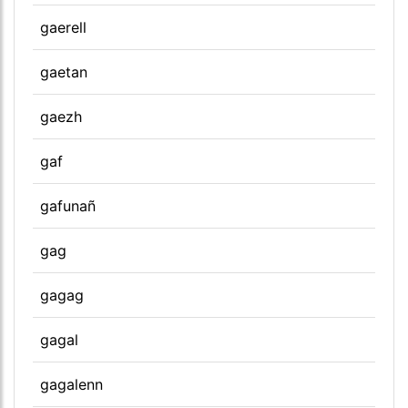
gaerell
gaetan
gaezh
gaf
gafunañ
gag
gagag
gagal
gagalenn