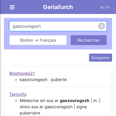
Geriafurch
br
| fr
Breton → Français
Enregistrer
Brezhoneg21
kaezouregezh : puberté
Termofis
Médecine sin eus ar
gaezouregezh
| m. |
sinoù eus ar gaezouregezh | signe
pubertaire