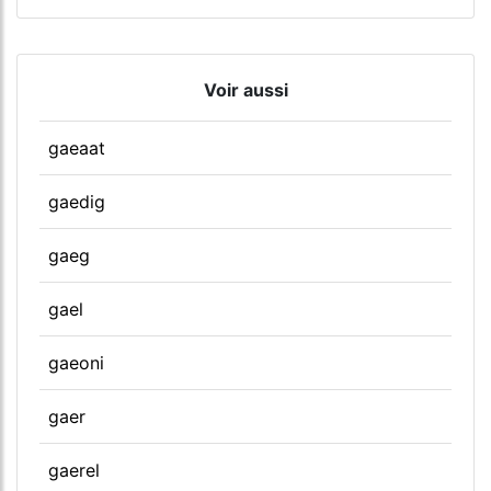
Voir aussi
gaeaat
gaedig
gaeg
gael
gaeoni
gaer
gaerel