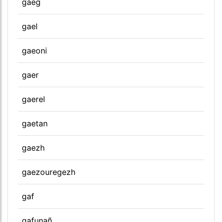
gaeg
gael
gaeoni
gaer
gaerel
gaetan
gaezh
gaezouregezh
gaf
gafunañ