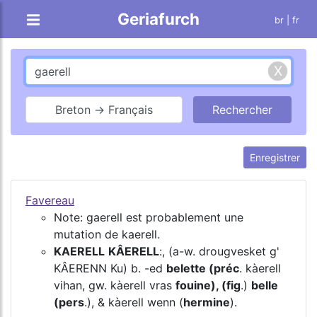
Geriafurch
br
| fr
Breton → Français
Enregistrer
Favereau
Note: gaerell est probablement une
mutation de kaerell.
KAERELL
KÂERELL
:, (a-w. drougvesket g'
KÂERENN Ku) b. -ed
belette (préc
. kàerell
vihan, gw. kàerell vras
fouine), (fig
.)
belle
(pers
.), & kàerell wenn (
hermine
).