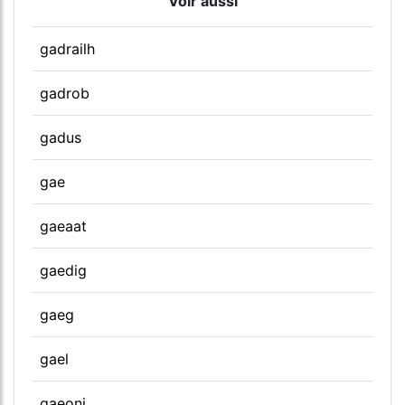
Voir aussi
gadrailh
gadrob
gadus
gae
gaeaat
gaedig
gaeg
gael
gaeoni