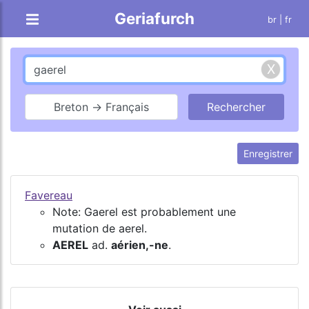
Geriafurch
br
| fr
Breton → Français
Enregistrer
Favereau
Note: Gaerel est probablement une
mutation de aerel.
AEREL
ad.
aérien,-ne
.