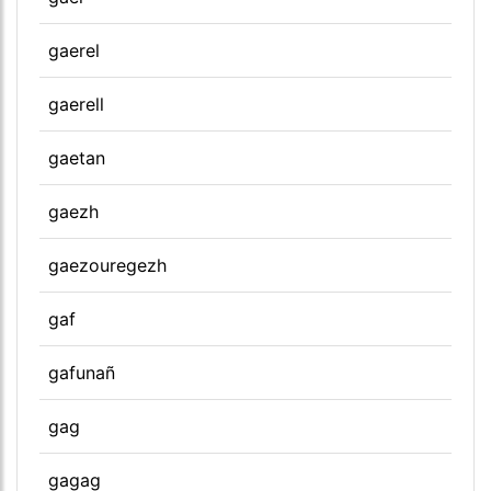
gaerel
gaerell
gaetan
gaezh
gaezouregezh
gaf
gafunañ
gag
gagag