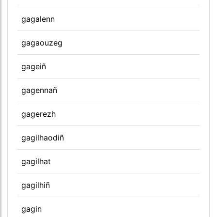
gagalenn
gagaouzeg
gageiñ
gagennañ
gagerezh
gagilhaodiñ
gagilhat
gagilhiñ
gagin