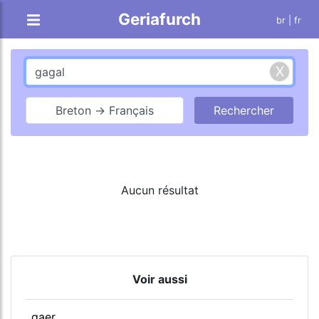
Geriafurch
br
| fr
Breton → Français
Aucun résultat
Voir aussi
gaer