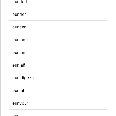
leunded
leunder
leunenn
leuniadur
leunian
leuniañ
leunidigezh
leuniet
leunvour
leur