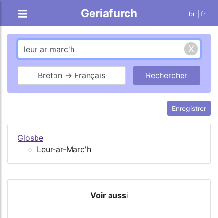
Geriafurch
br
| fr
Breton → Français
Enregistrer
Glosbe
Leur-ar-Marc'h
Voir aussi