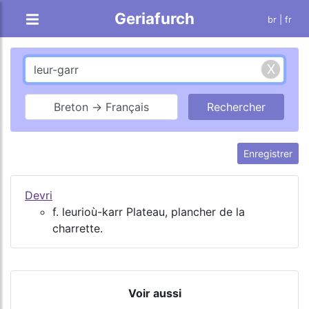
Geriafurch
br
| fr
Breton → Français
Enregistrer
Devri
f. leurioù-karr Plateau, plancher de la
charrette.
Voir aussi