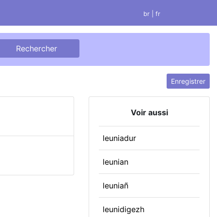
br
| fr
Enregistrer
Voir aussi
leuniadur
leunian
leuniañ
leunidigezh